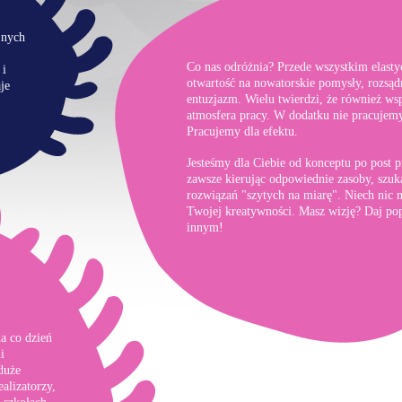
jnych
Co nas odróżnia? Przede wszystkim elasty
 i
otwartość na nowatorskie pomysły, rozsąd
je
entuzjazm. Wielu twierdzi, że również ws
atmosfera pracy. W dodatku nie pracujemy
Pracujemy dla efektu.
Jesteśmy dla Ciebie od konceptu po post p
zawsze kierując odpowiednie zasoby, szuk
rozwiązań "szytych na miarę". Niech nic n
Twojej kreatywności. Masz wizję? Daj pop
innym!
a co dzień
i
duże
alizatorzy,