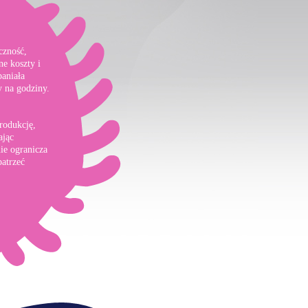
czność,
ne koszty i
paniała
 na godziny.
rodukcję,
ając
ie ogranicza
atrzeć