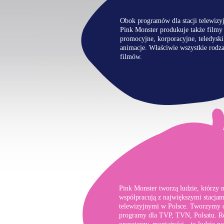
Obok programów dla stacji telewizy
Pink Monster produkuje także filmy
promocyjne, korporacyjne, teledyski
animacje. Właściwie wszystkie rodza
filmów.
Pink Monster tworzą ludzie, którzy n
współpracują z największymi stacjam
telewizyjnymi w Polsce. Tworzymy 
programy dla TVP, TVN, Polsatu. Re