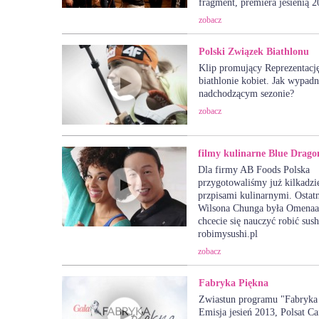
fragment, premiera jesienią 2
zobacz
Polski Związek Biathlonu
Klip promujący Reprezentacj
biathlonie kobiet. Jak wypad
nadchodzącym sezonie?
zobacz
filmy kulinarne Blue Drago
Dla firmy AB Foods Polska
przygotowaliśmy już kilkadzi
przpisami kulinarnymi. Ostat
Wilsona Chunga była Omenaa 
chcecie się nauczyć robić sush
robimysushi.pl
zobacz
Fabryka Piękna
Zwiastun programu "Fabryka 
Emisja jesień 2013, Polsat C