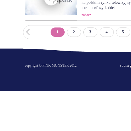
na polskim rynku telewizyjn
metamorfozy kobiet.
zobacz
<
1
2
3
4
5
copyright © PINK MONSTER 2012
strona 