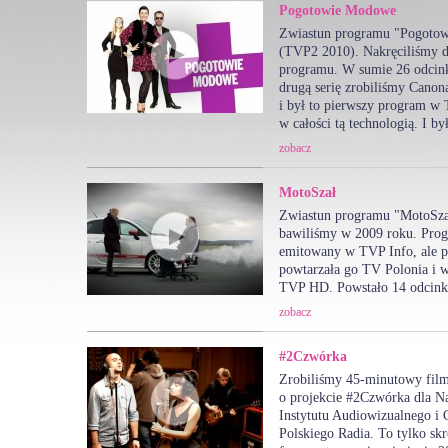
Pogotowie Modowe
Zwiastun programu "Pogoto
(TVP2 2010). Nakręciliśmy d
programu. W sumie 26 odcin
drugą serię zrobiliśmy Cano
i był to pierwszy program w
w całości tą technologią. I by
zobacz
MotoSzał
Zwiastun programu "MotoSzał
bawiliśmy w 2009 roku. Pro
emitowany w TVP Info, ale p
powtarzała go TV Polonia i w
TVP HD. Powstało 14 odcin
zobacz
#2Czwórka
Zrobiliśmy 45-minutowy fil
o projekcie #2Czwórka dla 
Instytutu Audiowizualnego i
Polskiego Radia. To tylko s