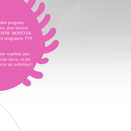
stkie programy
owe, przy których
pół PINK MONSTER.
zych programów TVP
iśmy wspólnie jako
je nas to, co już
zcze nie zrobiliśmy!