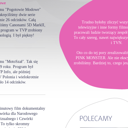
owe
amu "Pogotowie Modowe"
kręciliśmy dwie serie
ie 26 odcinków. Całą
Trudno byłoby zliczyć wszy
biliśmy Canonami 5D MarkII,
telewizyjne i inne formy film
zy program w TVP zrobiony
pracowali ludzie tworzący zes
nologią. I był piękny!
To cały szereg, nawet najwięks
i TVN.
Oto co do tej pory zrealizowal
PINK MONSTER. Ale nie ekscytu
mu "MotoSzał". Tak się
zrobiliśmy. Bardziej to, czego jes
9 roku. Program był
 Info, ale później
 Polonia i wielokrotnie
ło 14 odcinków.
inutowy film dokumentalny
zwórka dla Narodowego
izualnego i Czwórki
 To tylko skromny