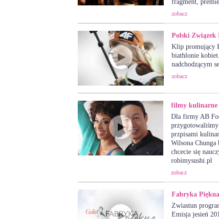
fragment, premie
zobacz
Polski Związek 
Klip promujący R
biathlonie kobie
nadchodzącym se
zobacz
filmy kulinarne
Dla firmy AB Fo
przygotowaliśmy 
przpisami kulina
Wilsona Chunga 
chcecie się naucz
robimysushi.pl
zobacz
Fabryka Piękn
Zwiastun progra
Emisja jesień 20