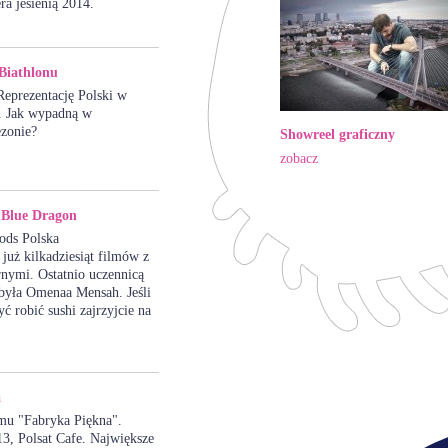
ra jesienią 2014.
Biathlonu
eprezentację Polski w
t. Jak wypadną w
zonie?
Showreel graficzny
zobacz
 Blue Dragon
ods Polska
już kilkadziesiąt filmów z
rnymi. Ostatnio uczennicą
była Omenaa Mensah. Jeśli
yć robić sushi zajrzyjcie na
a
mu "Fabryka Piękna".
13, Polsat Cafe. Największe